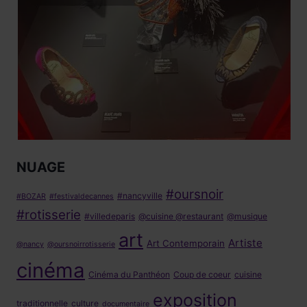
NUAGE
#oursnoir
#nancyville
#BOZAR
#festivaldecannes
#rotisserie
#villedeparis
@cuisine @restaurant
@musique
art
Artiste
Art Contemporain
@nancy
@oursnoirrotisserie
cinéma
Cinéma du Panthéon
Coup de coeur
cuisine
exposition
traditionnelle
culture
documentaire