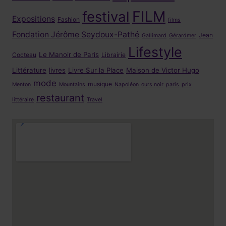
FILM
festival
Expositions
Fashion
films
Fondation Jérôme Seydoux-Pathé
Jean
Gallimard
Gérardmer
Lifestyle
Le Manoir de Paris
Cocteau
Librairie
Littérature
livres
Livre Sur la Place
Maison de Victor Hugo
mode
musique
Menton
Mountains
Napoléon
ours noir
paris
prix
restaurant
littéraire
Travel