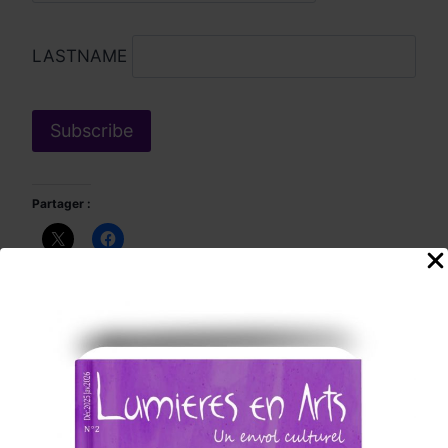
LASTNAME
Partager :
J’aime ça :
Chargement…