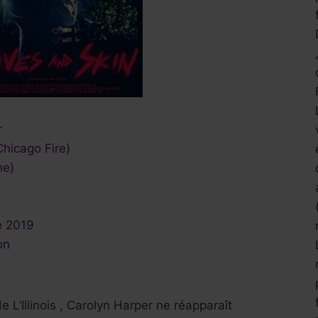
r
Chicago Fire)
ne)
e 2019
on
 L’Illinois , Carolyn Harper ne réapparaît