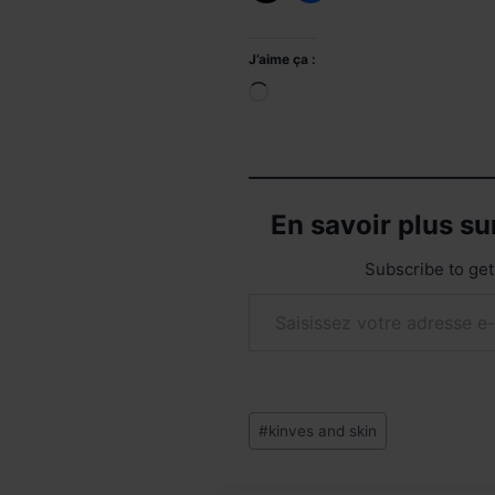
J’aime ça :
Chargement…
En savoir plus s
Subscribe to get 
Saisissez votre adresse e-mail…
Étiquettes
#
kinves and skin
de
la