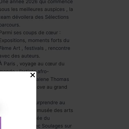
Une année 2026 qui commence
sous les meilleures auspices , la
team dévoilera des Sélections
parcours.
Parmi ses coups de cœur :
Expositions, moments forts du
7ème Art , festivals , rencontre
avec des auteurs.
À Paris , voyage au cœur du
monde : l’artiste afro-
américaine Mickalene Thomas
avec
All About Love
au grand
palais.
L’Asie va vous surprendre au
musée Guimet , musée des arts
asiatiques , Musée du
Luxembourg avec Soulages sur