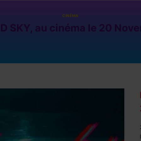
CINÉMA
D SKY, au cinéma le 20 Nove