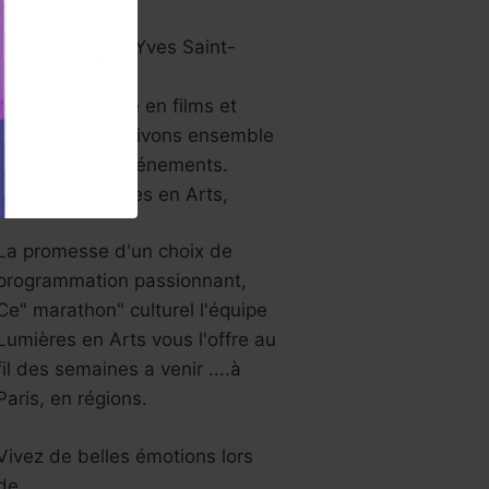
papier …
Aussi le musée Yves Saint-
Laurent…
Une année riche en films et
festivals, bref ,vivons ensemble
tous ces jolis événements.
L’équipe Lumières en Arts,
La promesse d'un choix de
programmation passionnant,
Ce" marathon" culturel l'équipe
Lumières en Arts vous l'offre au
fil des semaines a venir ....à
Paris, en régions.
Vivez de belles émotions lors
de