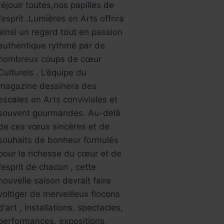
réjouir toutes,nos papilles de
l’esprit .Lumières en Arts offrira
ainsi un regard tout en passion
authentique rythmé par de
nombreux coups de cœur
Culturels . L’équipe du
magazine dessinera des
escales en Arts conviviales et
souvent gourmandes. Au-delà
de ces vœux sincères et de
souhaits de bonheur formulés
pour la richesse du cœur et de
l’esprit de chacun , cette
nouvelle saison devrait faire
voltiger de merveilleux flocons
d'art , installations, spectacles,
performances, expositions,