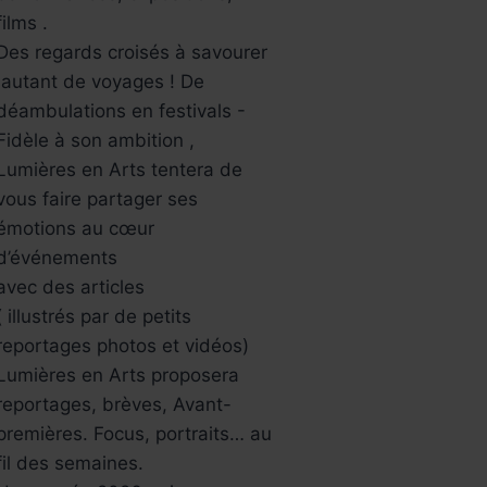
films .
Des regards croisés à savourer
,autant de voyages ! De
déambulations en festivals -
Fidèle à son ambition ,
Lumières en Arts tentera de
vous faire partager ses
émotions au cœur
d’événements
avec des articles
( illustrés par de petits
reportages photos et vidéos)
Lumières en Arts proposera
reportages, brèves, Avant-
premières. Focus, portraits… au
fil des semaines.