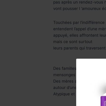
pas après un rendez-vous n
vont pousser l ‘amoureux éc
Touchées par l’indifférenc
entendent l’appel d’une mèr
appuyé, elles affrontent le
mais ce sont surtout
leurs parents qui traverse
Des familles en proie aux q
mensonges et faux- sembla
Des mères au bord de la ru
autour d’une jeune fille mor
Atypique et parfois dérout