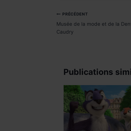
publication :
Navigation
PRÉCÉDENT
Musée de la mode et de la Dent
de
Caudry
l’article
Publications simi