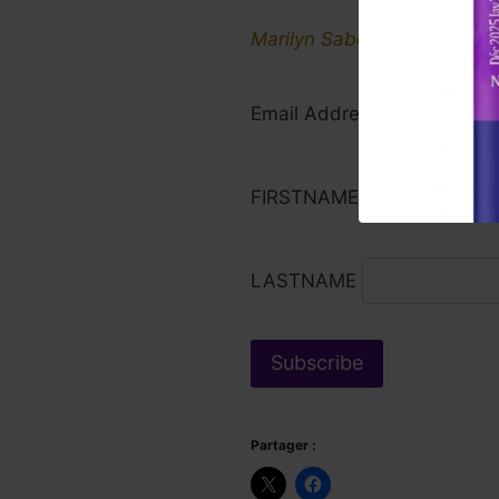
Marilyn Sabouraud rédactri
Email Address*
FIRSTNAME
LASTNAME
Partager :