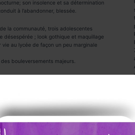
octurne; son insolence et sa détermination
onduit à l’abandonner, blessée.
e de la communauté, trois adolescentes
e désespérée ; look gothique et maquillage
ur vie au lycée de façon un peu marginale
nt des bouleversements majeurs.
uestionnements, en mal de vivre, adultères,
nts.
pture qui suscitent une forte empathie
te.
ant mais non dénué d’intérêt.