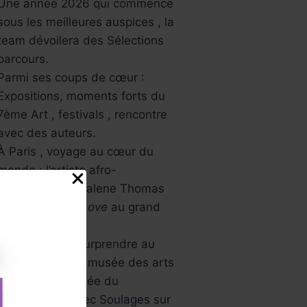
Une année 2026 qui commence
sous les meilleures auspices , la
team dévoilera des Sélections
parcours.
Parmi ses coups de cœur :
Expositions, moments forts du
7ème Art , festivals , rencontre
avec des auteurs.
À Paris , voyage au cœur du
monde : l’artiste afro-
américaine Mickalene Thomas
avec
All About Love
au grand
palais.
L’Asie va vous surprendre au
musée Guimet , musée des arts
asiatiques , Musée du
Luxembourg avec Soulages sur