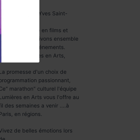
papier …
Aussi le musée Yves Saint-
Laurent…
Une année riche en films et
festivals, bref ,vivons ensemble
tous ces jolis événements.
L’équipe Lumières en Arts,
La promesse d'un choix de
programmation passionnant,
Ce" marathon" culturel l'équipe
Lumières en Arts vous l'offre au
fil des semaines a venir ....à
Paris, en régions.
Vivez de belles émotions lors
de