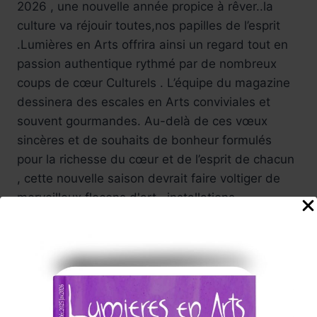
2026 , une nouvelle année propice à rêver..la
culture va réjouir toutes,nos papilles de l’esprit
.Lumières en Arts offrira ainsi un regard tout en
passion authentique rythmé par de nombreux
coups de cœur Culturels . L’équipe du magazine
dessinera des escales en Arts conviviales et
souvent gourmandes. Au-delà de ces vœux
sincères et de souhaits de bonheur formulés
pour la richesse du cœur et de l’esprit de chacun
, cette nouvelle saison devrait faire voltiger de
merveilleux flocons d'art , installations,
spectacles, performances, expositions, films .
Des regards croisés à savourer ,autant de
voyages ! De déambulations en festivals - Fidèle
à son ambition , Lumières en Arts tentera de
vous faire partager ses émotions au cœur
d’événements