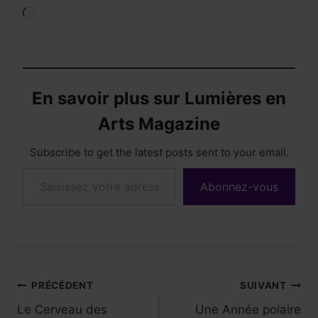
Chargement…
En savoir plus sur Lumières en
Arts Magazine
Subscribe to get the latest posts sent to your email.
Saisissez votre adresse e-mail…
Abonnez-vous
Navigation
PRÉCÉDENT
SUIVANT
Le Cerveau des
Une Année polaire