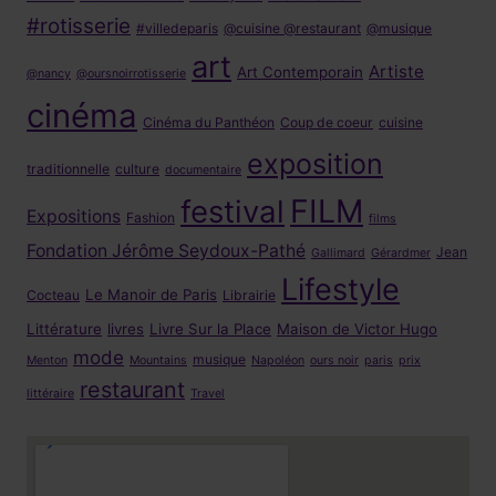
#rotisserie
#villedeparis
@cuisine @restaurant
@musique
art
Artiste
Art Contemporain
@nancy
@oursnoirrotisserie
cinéma
Cinéma du Panthéon
Coup de coeur
cuisine
exposition
traditionnelle
culture
documentaire
FILM
festival
Expositions
Fashion
films
Fondation Jérôme Seydoux-Pathé
Jean
Gallimard
Gérardmer
Lifestyle
Le Manoir de Paris
Cocteau
Librairie
Littérature
livres
Livre Sur la Place
Maison de Victor Hugo
mode
musique
Menton
Mountains
Napoléon
ours noir
paris
prix
restaurant
littéraire
Travel