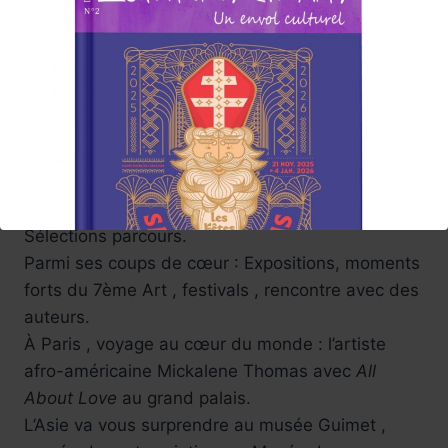
avec des articles
( illustrés par de petits reportages photos et
vidéos)
Lumières en Arts proposera reportages, brèves,
Avant-premières. Focus, portraits… au fil des
semaines.
Une année 2026 qui commence sous les
meilleures auspices , la team dévoilera des
Sélections parcours.
Parmi ses coups de cœur : Expositions, moments
forts du 7ème Art , festivals , rencontre avec des
auteurs.
À Paris , voyage au cœur du monde : l’artiste
afro-américaine Mickalene Thomas avec
All
About Love
au grand palais.
L’Asie va vous surprendre au musée Guimet ,
Réservez !