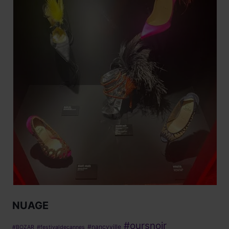
NUAGE
#oursnoir
#nancyville
#BOZAR
#festivaldecannes