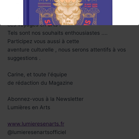
Vivez de belles émotions lors de
ces voyages en arts !
Tels sont nos souhaits enthousiastes ....
Participez vous aussi à cette
aventure culturelle , nous serons attentifs à vos
suggestions .
Carine, et toute l'équipe
de rédaction du Magazine
Réservez !
Abonnez-vous à la Newsletter
Lumières en Arts
www.lumieresenarts.fr
@lumieresenartsofficiel