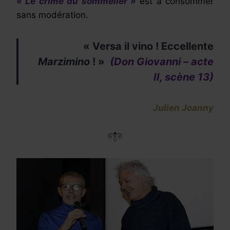
« Le crime du sommelier »
est à consommer
sans modération.
« Versa il vino ! Eccellente
Marzimino
! »
(Don Giovanni – acte
II, scène 13)
Julien Joanny