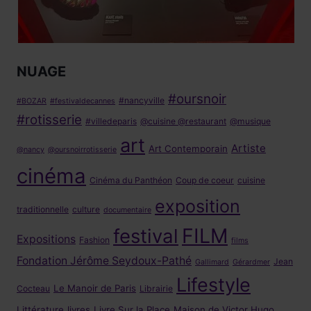
NUAGE
#oursnoir
#nancyville
#BOZAR
#festivaldecannes
#rotisserie
#villedeparis
@cuisine @restaurant
@musique
art
Artiste
Art Contemporain
@nancy
@oursnoirrotisserie
cinéma
Cinéma du Panthéon
Coup de coeur
cuisine
exposition
traditionnelle
culture
documentaire
FILM
festival
Expositions
Fashion
films
Fondation Jérôme Seydoux-Pathé
Jean
Gallimard
Gérardmer
Lifestyle
Le Manoir de Paris
Cocteau
Librairie
Littérature
livres
Livre Sur la Place
Maison de Victor Hugo