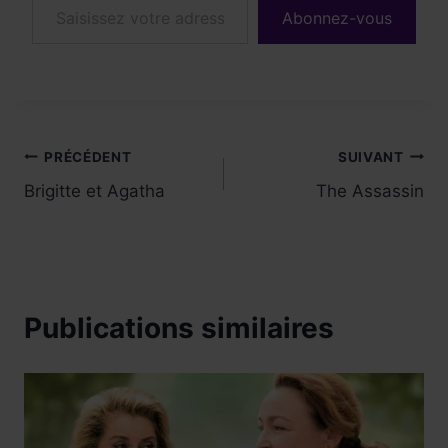
Abonnez-vous
Navigation
PRÉCÉDENT
SUIVANT
Brigitte et Agatha
The Assassin
de
l’article
Publications similaires