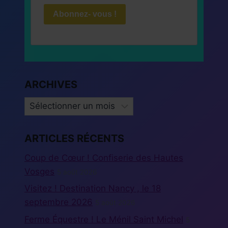
Abonnez- vous !
ARCHIVES
ARCHIVES
ARTICLES RÉCENTS
Coup de Cœur ! Confiserie des Hautes
Vosges
5 août 2026
Visitez ! Destination Nancy , le 18
septembre 2026
5 août 2026
Ferme Équestre ! Le Ménil Saint Michel
5