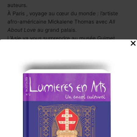
auteurs.
À Paris , voyage au cœur du monde : l’artiste
afro-américaine Mickalene Thomas avec
All
About Love
au grand palais.
L’Asie va vous surprendre au musée Guimet ,
musée des arts asiatiques , Musée du
Luxembourg avec Soulages sur papier …
Aussi le musée Yves Saint-Laurent…
Une année riche en films et festivals, bref ,vivons
ensemble tous ces jolis événements.
L’équipe Lumières en Arts,
La promesse d'un choix de programmation
passionnant,
Ce" marathon" culturel l'équipe
Lumières en Arts vous l'offre au fil des semaines
a venir ....à Paris, en régions.