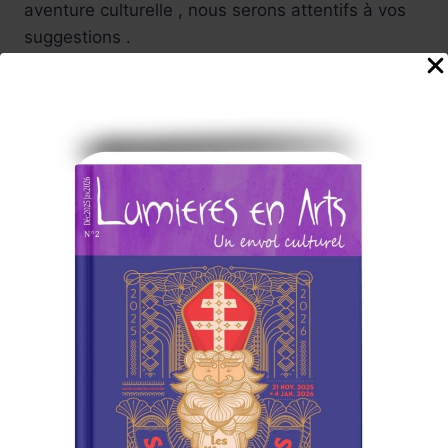
aventure culturelle , nous serons attentifs à vos
suggestions .
Carine, et toute l'équipe
de rédaction du Magazine
Abonnez-vous à la Newsletter
Lumières en Arts
www.lumieresenarts.fr
@lumieresenartsofficiel
« DEMANDEZ LE PROGRAMME »
Chaque mois la rédaction de Lumières en Arts vous proposera
une sélection
d'albums/films/livres/expos/événements coup de cœur à
consommer sans modération, ici et/ou
ailleurs !