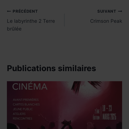
Navigation
PRÉCÉDENT
SUIVANT
Le labyrinthe 2 Terre
Crimson Peak
de
brûlée
l’article
Publications similaires