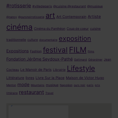
#rotisserie
#villedeparis
@cuisine @restaurant
@musique
art
Artiste
Art Contemporain
@nancy
@oursnoirrotisserie
cinéma
Cinéma du Panthéon
Coup de coeur
cuisine
exposition
traditionnelle
culture
documentaire
FILM
festival
Expositions
Fashion
films
Fondation Jérôme Seydoux-Pathé
Jean
Gallimard
Gérardmer
Lifestyle
Le Manoir de Paris
Cocteau
Librairie
Littérature
livres
Livre Sur la Place
Maison de Victor Hugo
mode
musique
Menton
Mountains
Napoléon
ours noir
paris
prix
restaurant
littéraire
Travel