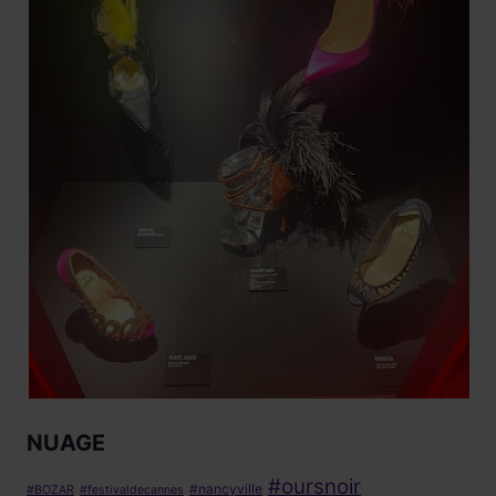
NUAGE
#oursnoir
#nancyville
#BOZAR
#festivaldecannes