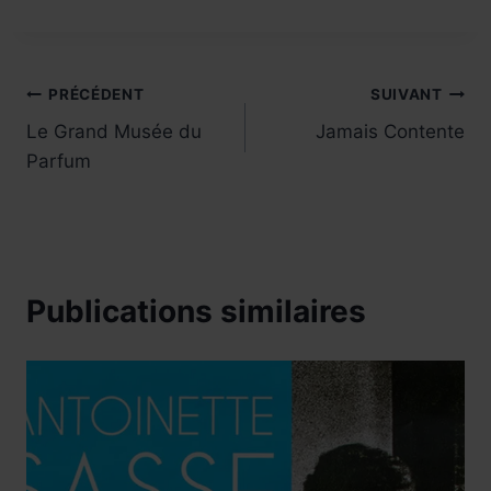
Navigation
PRÉCÉDENT
SUIVANT
Le Grand Musée du
Jamais Contente
de
Parfum
l’article
Publications similaires