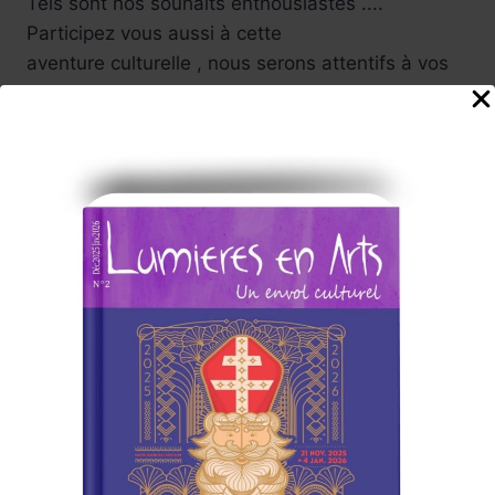
Tels sont nos souhaits enthousiastes ....
Participez vous aussi à cette
aventure culturelle , nous serons attentifs à vos
suggestions .
Carine, et toute l'équipe
de rédaction du Magazine
Abonnez-vous à la Newsletter
Lumières en Arts
www.lumieresenarts.fr
@lumieresenartsofficiel
« DEMANDEZ LE PROGRAMME »
Chaque mois la rédaction de Lumières en Arts vous proposera
une sélection
d'albums/films/livres/expos/événements coup de cœur à