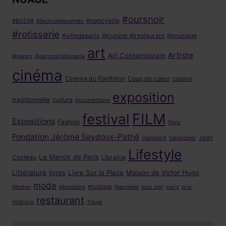
#oursnoir
#nancyville
#BOZAR
#festivaldecannes
#rotisserie
#villedeparis
@cuisine @restaurant
@musique
art
Artiste
Art Contemporain
@nancy
@oursnoirrotisserie
cinéma
Cinéma du Panthéon
Coup de coeur
cuisine
exposition
traditionnelle
culture
documentaire
FILM
festival
Expositions
Fashion
films
Fondation Jérôme Seydoux-Pathé
Jean
Gallimard
Gérardmer
Lifestyle
Le Manoir de Paris
Cocteau
Librairie
Littérature
livres
Livre Sur la Place
Maison de Victor Hugo
mode
musique
Menton
Mountains
Napoléon
ours noir
paris
prix
restaurant
littéraire
Travel