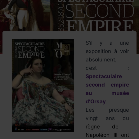
S’il y a une
exposition à voir
absolument,
c’est :
Spectaculaire
second empire
au musée
d’Orsay
.
Les presque
vingt ans du
règne de
Napoléon III ont