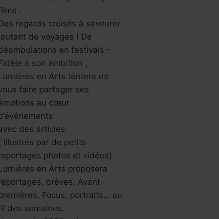
films .
Des regards croisés à savourer
,autant de voyages ! De
déambulations en festivals -
Fidèle à son ambition ,
Lumières en Arts tentera de
vous faire partager ses
émotions au cœur
d’événements
avec des articles
( illustrés par de petits
reportages photos et vidéos)
Lumières en Arts proposera
reportages, brèves, Avant-
premières. Focus, portraits… au
fil des semaines.