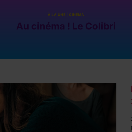
À LA UNE
|
CINÉMA
Au cinéma ! Le Colibri