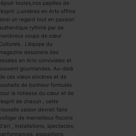
réjouir toutes,nos papilles de
l’esprit .Lumières en Arts offrira
ainsi un regard tout en passion
authentique rythmé par de
nombreux coups de cœur
Culturels . L’équipe du
magazine dessinera des
escales en Arts conviviales et
souvent gourmandes. Au-delà
de ces vœux sincères et de
souhaits de bonheur formulés
pour la richesse du cœur et de
l’esprit de chacun , cette
nouvelle saison devrait faire
voltiger de merveilleux flocons
d'art , installations, spectacles,
performances, expositions,