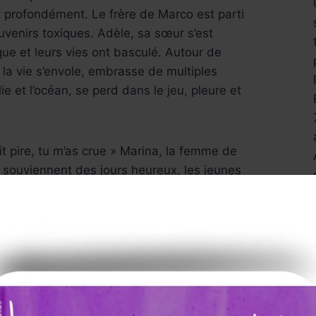
t profondément. Le frère de Marco est parti
uvenirs toxiques. Adèle, sa sœur s’est
que et leurs vies ont basculé. Autour de
 la vie s’envole, embrasse de multiples
ie et l’océan, se perd dans le jeu, pleure et
fait pire, tu m’as crue » Marina, la femme de
 souviennent des jours heureux, les jeunes
’une soirée impérissable. Ailleurs, une vie
 avec, en toile de fond, les aboiements des
mage ouvrant les méandres d’une vie
rco, marqué par la perte d’une sœur plus
cer du chant de l’existence. Les morts
er le temps qui file, laissant le colibri à
uves de la vie semblent vouloir bousculer