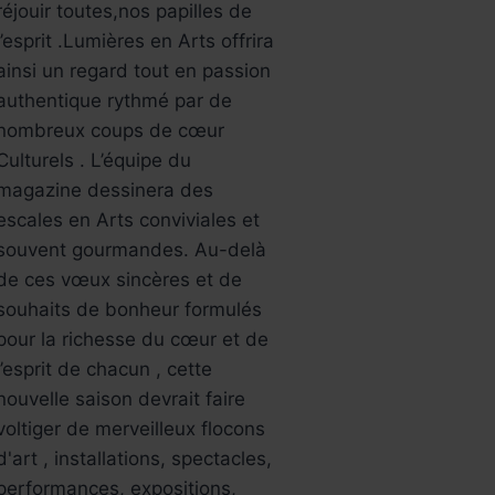
réjouir toutes,nos papilles de
l’esprit .Lumières en Arts offrira
ainsi un regard tout en passion
authentique rythmé par de
nombreux coups de cœur
Culturels . L’équipe du
magazine dessinera des
escales en Arts conviviales et
souvent gourmandes. Au-delà
de ces vœux sincères et de
souhaits de bonheur formulés
pour la richesse du cœur et de
l’esprit de chacun , cette
nouvelle saison devrait faire
voltiger de merveilleux flocons
d'art , installations, spectacles,
performances, expositions,