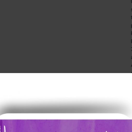
ur Lumières en Arts Magazine
the latest posts sent to your email.