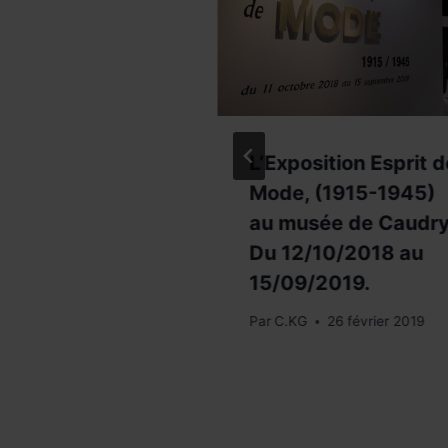
ss Art –
L’Exposition Esprit d
 Nesle, Paris
Mode, (1915-1945)
au musée de Caudry
Du 12/10/2018 au
5 octobre 2017
15/09/2019.
Par
C.KG
26 février 2019