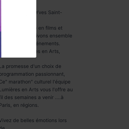
papier …
Aussi le musée Yves Saint-
Laurent…
Une année riche en films et
festivals, bref ,vivons ensemble
tous ces jolis événements.
L’équipe Lumières en Arts,
La promesse d'un choix de
programmation passionnant,
Ce" marathon" culturel l'équipe
Lumières en Arts vous l'offre au
fil des semaines a venir ....à
Paris, en régions.
Vivez de belles émotions lors
de