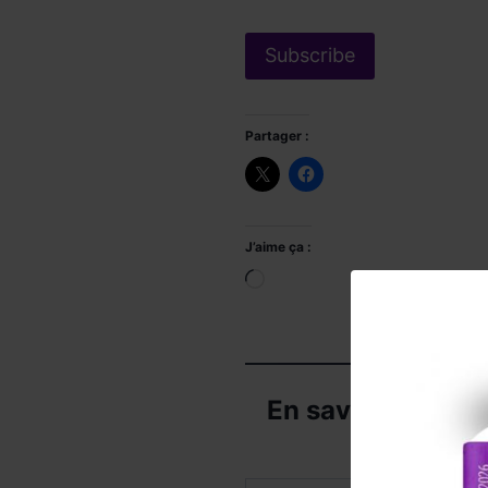
Partager :
J’aime ça :
Chargement…
En savoir plus s
Subscribe to get 
Saisissez votre adresse e-mail…