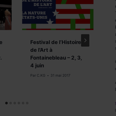
e
Festival de l’Histoire
F
de l’Art à
V
.
Fontainebleau – 2, 3,
–
4 juin
t
a
Par
C.KG
31 mai 2017
Réservez !
Pa