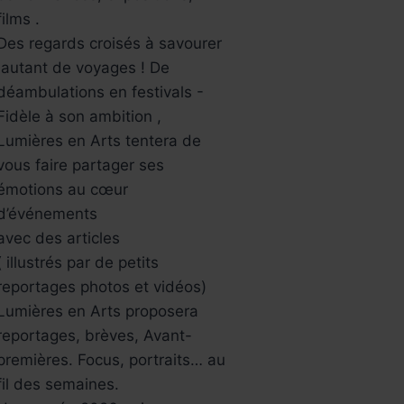
films .
Des regards croisés à savourer
,autant de voyages ! De
déambulations en festivals -
Fidèle à son ambition ,
Lumières en Arts tentera de
vous faire partager ses
émotions au cœur
d’événements
avec des articles
( illustrés par de petits
reportages photos et vidéos)
Lumières en Arts proposera
reportages, brèves, Avant-
premières. Focus, portraits… au
fil des semaines.