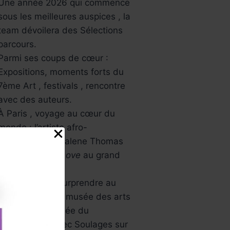
Une année 2026 qui commence
sous les meilleures auspices , la
team dévoilera des Sélections
parcours.
Parmi ses coups de cœur :
Expositions, moments forts du
7ème Art , festivals , rencontre
avec des auteurs.
À Paris , voyage au cœur du
monde : l’artiste afro-
américaine Mickalene Thomas
avec
All About Love
au grand
palais.
L’Asie va vous surprendre au
musée Guimet , musée des arts
asiatiques , Musée du
Luxembourg avec Soulages sur