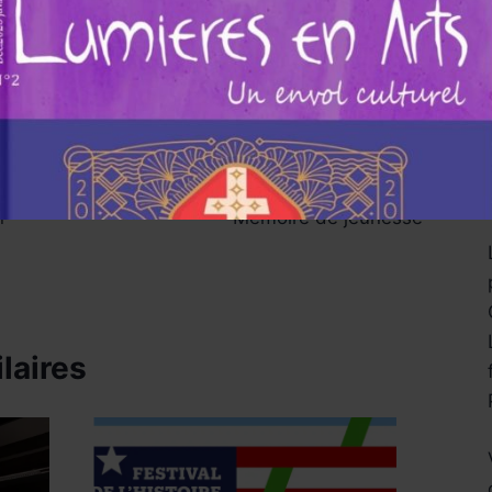
Abonnez-vous
SUIVANT
n
Mémoire de jeunesse
laires