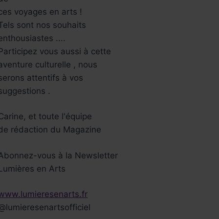
ces voyages en arts !
Tels sont nos souhaits
enthousiastes ....
Participez vous aussi à cette
aventure culturelle , nous
serons attentifs à vos
ondation Louis
Antoinette Sas
suggestions .
uitton – Art Africain
Rebelle, Résist
 Exposition
Mécène
Carine, et toute l'équipe
emporaire du 26
Par
Julien Joanny
de rédaction du Magazine
vril au 28 août 2017
22 avril 2016
Abonnez-vous à la Newsletter
r
Léa Berroche
7 juin 2017
Lumières en Arts
www.lumieresenarts.fr
@lumieresenartsofficiel