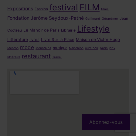
FILM
festival
Expositions
Fashion
films
Fondation Jérôme Seydoux-Pathé
Jean
Gallimard
Gérardmer
Lifestyle
Le Manoir de Paris
Cocteau
Librairie
Littérature
livres
Livre Sur la Place
Maison de Victor Hugo
mode
musique
Menton
Mountains
Napoléon
ours noir
paris
prix
restaurant
littéraire
Travel
Abonnez-vous