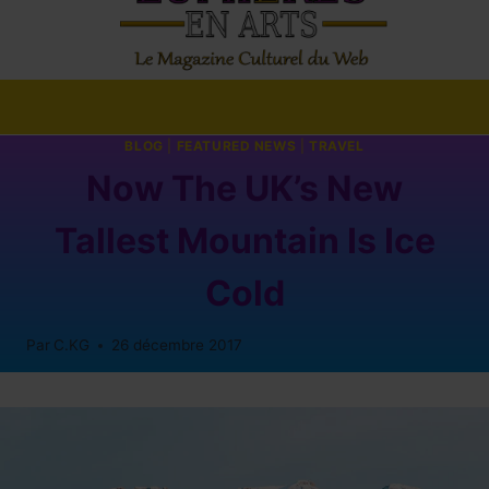
BLOG
|
FEATURED NEWS
|
TRAVEL
Now The UK’s New
Tallest Mountain Is Ice
Cold
Par
C.KG
26 décembre 2017