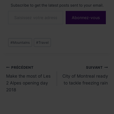
Subscribe to get the latest posts sent to your email.
Saisissez votre adresse e-mail…
Abonnez-vous
Étiquettes
#
Mountains
#
Travel
de
la
publication :
Navigation
PRÉCÉDENT
SUIVANT
Make the most of Les
City of Montreal ready
de
2 Alpes opening day
to tackle freezing rain
l’article
2018