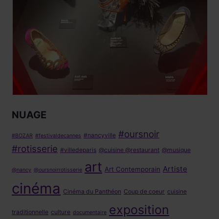
NUAGE
#oursnoir
#nancyville
#BOZAR
#festivaldecannes
#rotisserie
#villedeparis
@cuisine @restaurant
@musique
art
Artiste
Art Contemporain
@nancy
@oursnoirrotisserie
cinéma
Cinéma du Panthéon
Coup de coeur
cuisine
exposition
traditionnelle
culture
documentaire