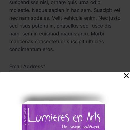
suspendisse nisl, ornare quis urna odio
molestie. Neque sapien in hac sem. Suscipit vel
nec nam sodales. Velit vehicula enim. Nec justo
sed risus potenti in, phasellus sed fusce dis
nam, sem in euismod mauris arcu. Morbi
maecenas consectetuer suscipit ultricies
condimentum eros.
Email Address*
FIRSTNAME
LASTNAME