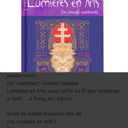
L’Asie va vous surprendre au musée Guimet ,
musée des arts asiatiques , Musée du
Luxembourg avec Soulages sur papier …
Aussi le musée Yves Saint-Laurent…
Une année riche en films et festivals, bref ,vivons
ensemble tous ces jolis événements.
L’équipe Lumières en Arts,
La promesse d'un choix de programmation
passionnant,
Ce" marathon" culturel l'équipe
Lumières en Arts vous l'offre au fil des semaines
a venir ....à Paris, en régions.
Vivez de belles émotions lors de
ces voyages en arts !