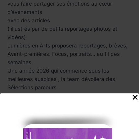
vous faire partager ses émotions au cœur
d’événements
avec des articles
( illustrés par de petits reportages photos et
vidéos)
Lumières en Arts proposera reportages, brèves,
Avant-premières. Focus, portraits… au fil des
semaines.
Une année 2026 qui commence sous les
meilleures auspices , la team dévoilera des
Sélections parcours.
Parmi ses coups de cœur : Expositions, moments
forts du 7ème Art , festivals , rencontre avec des
auteurs.
À Paris , voyage au cœur du monde : l’artiste
afro-américaine Mickalene Thomas avec
All
About Love
au grand palais.