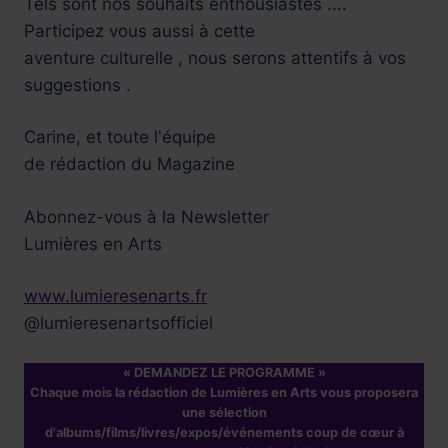
Tels sont nos souhaits enthousiastes ....
Réservez !
Participez vous aussi à cette
aventure culturelle , nous serons attentifs à vos
suggestions .
Carine, et toute l'équipe
de rédaction du Magazine
Abonnez-vous à la Newsletter
Lumières en Arts
www.lumieresenarts.fr
@lumieresenartsofficiel
« DEMANDEZ LE PROGRAMME »
Chaque mois la rédaction de Lumières en Arts vous proposera
une sélection
d'albums/films/livres/expos/événements coup de cœur à