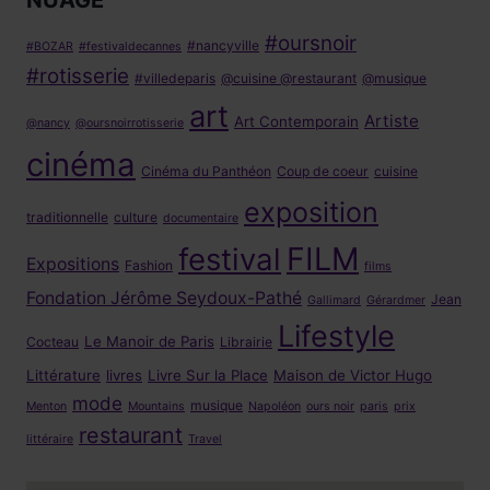
NUAGE
#oursnoir
#nancyville
#BOZAR
#festivaldecannes
#rotisserie
#villedeparis
@cuisine @restaurant
@musique
art
Artiste
Art Contemporain
@nancy
@oursnoirrotisserie
cinéma
Cinéma du Panthéon
Coup de coeur
cuisine
exposition
traditionnelle
culture
documentaire
FILM
festival
Expositions
Fashion
films
Fondation Jérôme Seydoux-Pathé
Jean
Gallimard
Gérardmer
Lifestyle
Le Manoir de Paris
Cocteau
Librairie
Littérature
livres
Livre Sur la Place
Maison de Victor Hugo
mode
musique
Menton
Mountains
Napoléon
ours noir
paris
prix
restaurant
littéraire
Travel