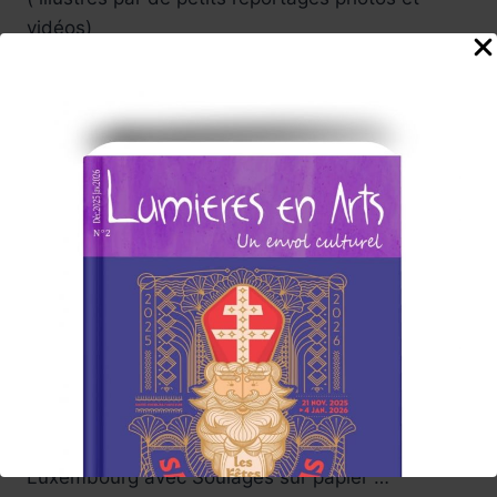
vidéos)
Lumières en Arts proposera reportages, brèves,
Avant-premières. Focus, portraits… au fil des
semaines.
Une année 2026 qui commence sous les
meilleures auspices , la team dévoilera des
Sélections parcours.
Parmi ses coups de cœur : Expositions, moments
forts du 7ème Art , festivals , rencontre avec des
auteurs.
À Paris , voyage au cœur du monde : l’artiste
afro-américaine Mickalene Thomas avec
All
About Love
au grand palais.
L’Asie va vous surprendre au musée Guimet ,
musée des arts asiatiques , Musée du
Luxembourg avec Soulages sur papier …