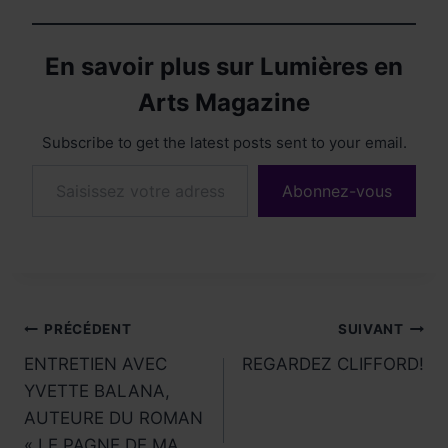
En savoir plus sur Lumières en
Arts Magazine
Subscribe to get the latest posts sent to your email.
Saisissez votre adresse e-mail…
Abonnez-vous
Navigation
PRÉCÉDENT
SUIVANT
ENTRETIEN AVEC
REGARDEZ CLIFFORD!
de
YVETTE BALANA,
l’article
AUTEURE DU ROMAN
« LE PAGNE DE MA