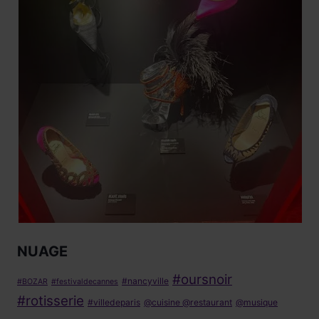
NUAGE
#oursnoir
#nancyville
#BOZAR
#festivaldecannes
#rotisserie
#villedeparis
@cuisine @restaurant
@musique