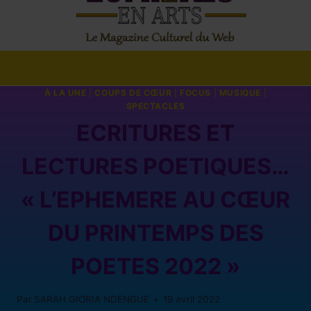
À LA UNE
|
COUPS DE CŒUR
|
FOCUS
|
MUSIQUE
|
SPECTACLES
ECRITURES ET
LECTURES POETIQUES…
« L’EPHEMERE AU CŒUR
DU PRINTEMPS DES
POETES 2022 »
Par
SARAH GIORIA NDENGUE
19 avril 2022