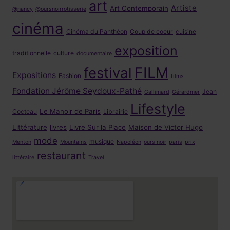
art
Artiste
Art Contemporain
@nancy
@oursnoirrotisserie
cinéma
Cinéma du Panthéon
Coup de coeur
cuisine
exposition
traditionnelle
culture
documentaire
FILM
festival
Expositions
Fashion
films
Fondation Jérôme Seydoux-Pathé
Jean
Gallimard
Gérardmer
Lifestyle
Le Manoir de Paris
Cocteau
Librairie
Littérature
livres
Livre Sur la Place
Maison de Victor Hugo
mode
musique
Menton
Mountains
Napoléon
ours noir
paris
prix
restaurant
littéraire
Travel