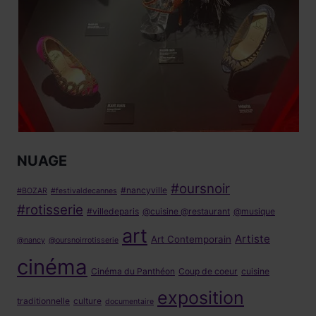
NUAGE
#oursnoir
#nancyville
#BOZAR
#festivaldecannes
#rotisserie
#villedeparis
@cuisine @restaurant
@musique
art
Artiste
Art Contemporain
@nancy
@oursnoirrotisserie
cinéma
Cinéma du Panthéon
Coup de coeur
cuisine
exposition
traditionnelle
culture
documentaire