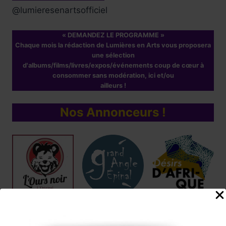
@lumieresenartsofficiel
« DEMANDEZ LE PROGRAMME »
Chaque mois la rédaction de Lumières en Arts vous proposera
une sélection
d'albums/films/livres/expos/événements coup de cœur à
consommer sans modération, ici et/ou
ailleurs !
Nos Annonceurs !