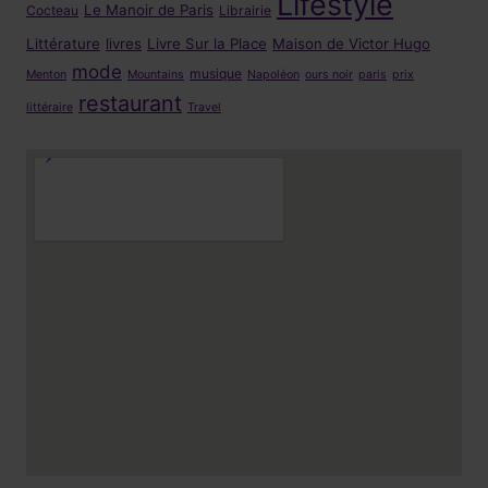
Lifestyle
Le Manoir de Paris
Cocteau
Librairie
Littérature
livres
Livre Sur la Place
Maison de Victor Hugo
mode
musique
Menton
Mountains
Napoléon
ours noir
paris
prix
restaurant
littéraire
Travel