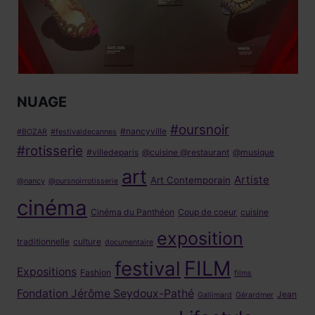
NUAGE
#oursnoir
#nancyville
#BOZAR
#festivaldecannes
#rotisserie
#villedeparis
@cuisine @restaurant
@musique
art
Artiste
Art Contemporain
@nancy
@oursnoirrotisserie
cinéma
Cinéma du Panthéon
Coup de coeur
cuisine
exposition
traditionnelle
culture
documentaire
FILM
festival
Expositions
Fashion
films
Fondation Jérôme Seydoux-Pathé
Jean
Gallimard
Gérardmer