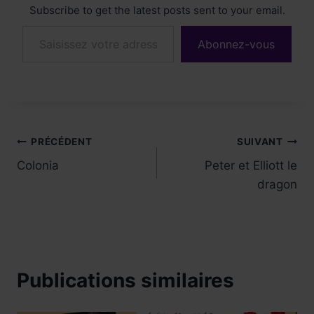
Subscribe to get the latest posts sent to your email.
Saisissez votre adresse e-mail…
Abonnez-vous
Navigation
PRÉCÉDENT
SUIVANT
Colonia
Peter et Elliott le
de
dragon
l’article
Publications similaires